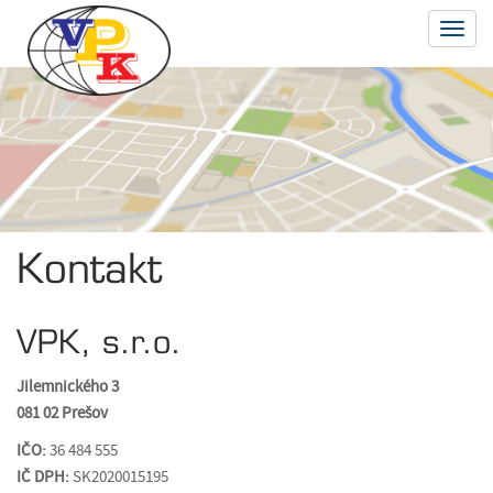
Toggl
navig
Kontakt
VPK, s.r.o.
Jilemnického 3
081 02 Prešov
IČO:
36 484 555
IČ DPH:
SK2020015195